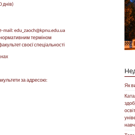
0 днів)
е-mail: edu_zaoch@kpnu.edu.ua
(з нормативним терміном
факультет своєї спеціальності
анах
Нед
культети за адресою:
Як в
Ката
здоб
осві
унів
навч