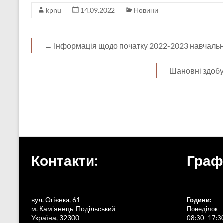
kpnu
14.09.2022
Новини
←
Інформація щодо початку 2022-2023 навчальн
Шановні здобу
Контакти:
Граф
вул. Огiєнкa, 61
Години:
м. Кам'янець-Подільський
Понеділок—
Україна, 32300
08:30–17:3