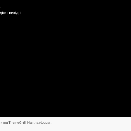
0
іля: вихідні
ий
від ThemeGrill. На платформі: