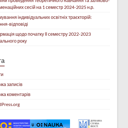
іни проведення теоретичного навчання та заліково-
менаційних сесій на 1 семестр 2024-2025 н.р.
ування індивідуальних освітніх траєкторій:
ння-відповіді
рмація щодо початку ІІ семестру 2022-2023
ального року
та
ти
чка записів
чка коментарів
Press.org