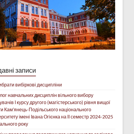
авні записи
ибрати вибіркові дисципліни
лог навчальних дисциплін вільного вибору
увачів І курсу другого (магістерського) рівня вищої
ти Кам’янець-Подільського національного
ерситету імені Івана Огієнка на ІІ семестр 2024-2025
ального року