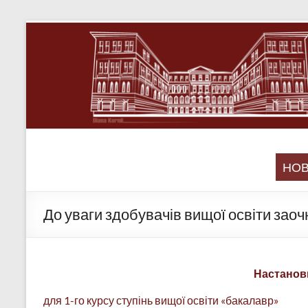
НО
До уваги здобувачів вищої освіти зао
Настановн
для 1-го курсу ступінь вищої освіти «бакалавр»