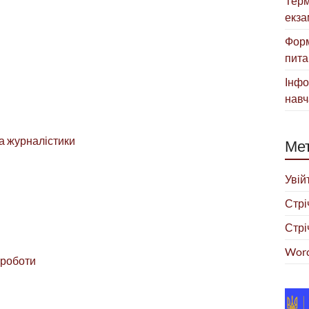
Терм
екза
Форм
пита
Інфо
навч
та журналістики
Ме
Увій
Стрі
Стрі
Word
ї роботи