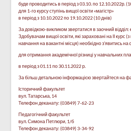
буде проводитись в період з 03.10. по 12.10.2022р. (1
для 1-го курсу ступінь вищої освіти «магістр»
в період з 10.10.2022 по 19.10.2022 (10 днів)
За довідкою-викликом звертатися в заочний відділ: 
Здобувачам вищої освіти, які зараховані на ІІ курс 
навчання на вакантні місця) необхідно з’явитись на 
для отримання академічної різниці у навчальних пл
в період з 01.11 по 30.11.2022 р.
За більш детальною інформацією звертайтеся на фа
Історичний факультет
вул. Татарська, 14
Телефон деканату: (03849) 7-62-23
Педагогічний факультет
вул. Симона Петлюри, 1/б
Телефон деканату: (03849) 3-34-92