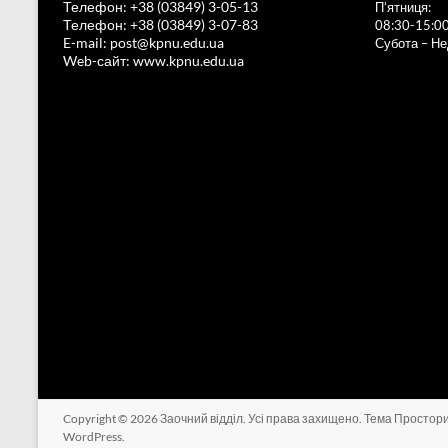
Телефон: +38 (03849) 3-05-13
П’ятниця:
Телефон: +38 (03849) 3-07-83
08:30-15:0
E-mail: post@kpnu.edu.ua
Субота – Нед
Web-сайт: www.kpnu.edu.ua
Copyright © 2026
Заочний відділ
. Усі права захищено. Тема
Простор
WordPress
.